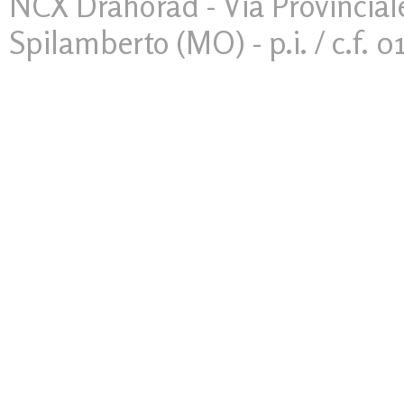
NCX Drahorad - Via Provinciale
Spilamberto (MO) - p.i. / c.f. 