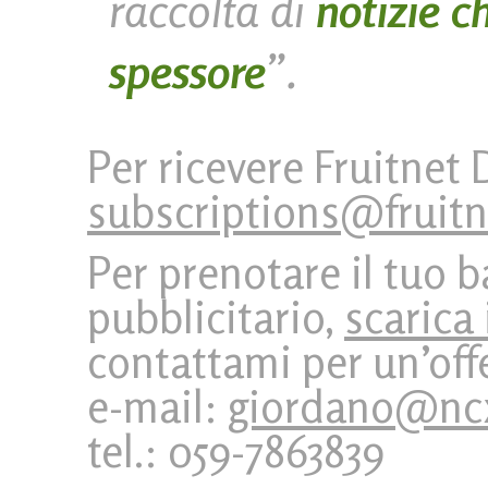
raccolta di
notizie ch
spessore
”.
Per ricevere Fruitnet D
subscriptions@fruit
Per prenotare il tuo 
pubblicitario,
scarica 
contattami per un’off
e-mail:
giordano@ncx
tel.: 059-7863839