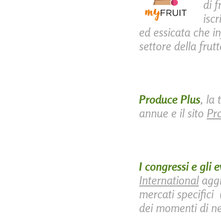
di 
iscr
ed essicata che i
settore della frut
Produce Plus
,
la 
annue e il sito
Pr
I congressi e gli 
International
aggi
mercati specifici 
dei momenti di ne