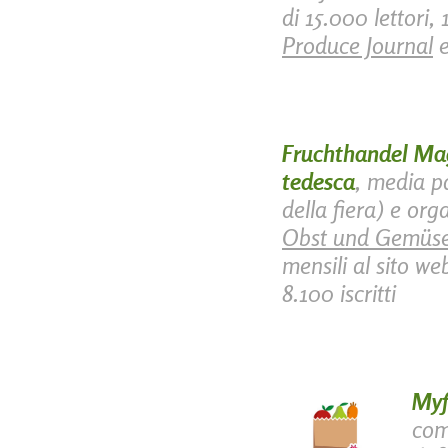
di 15.000 lettori,
Produce Journal
e
Fruchthandel Ma
tedesca
, media pa
della fiera) e or
Obst und Gemüse
mensili al sito w
8.100 iscritti
Myfr
com