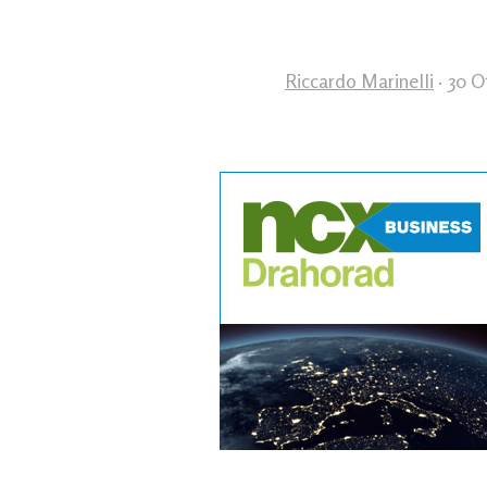
Riccardo Marinelli
· 30 O