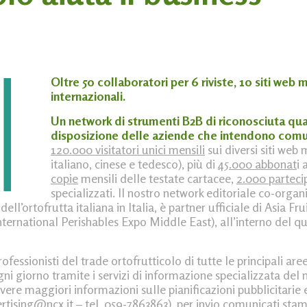
Oltre 50 collaboratori per 6 riviste, 10 siti web 
internazionali.
Un network di strumenti B2B di riconosciuta qua
disposizione delle aziende che intendono com
120.000 visitatori unici mensili
sui diversi siti web 
italiano, cinese e tedesco), più di
45.000 abbonat
i 
copie
mensili delle testate cartacee,
2.000 parteci
specializzati. Il nostro network editoriale co-organi
ll’ortofrutta italiana in Italia, è partner ufficiale di Asia Fr
ernational Perishables Expo Middle East), all’interno del qu
rofessionisti del trade ortofrutticolo di tutte le principali a
ni giorno tramite i servizi di informazione specializzata de
avere maggiori informazioni sulle pianificazioni pubblicitarie 
rtising@ncx.it
– tel. 059-7863863), per invio comunicati stam