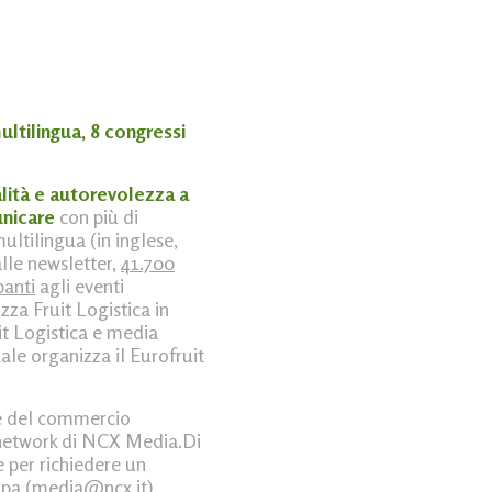
multilingua, 8 congressi
lità e autorevolezza a
unicare
con
più di
multilingua (in inglese,
alle newsletter,
41.700
panti
agli eventi
zza Fruit Logistica in
uit Logistica e media
ale organizza il Eurofruit
ree del commercio
l network di NCX Media.Di
e per richiedere un
pa (
media@ncx.it
)