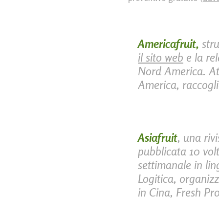
Americafruit,
str
il sito web
e la rel
Nord America. Att
America, raccogli
Asiafruit
, una riv
pubblicata 10 volt
settimanale in li
Logitica, organiz
in Cina, Fresh P