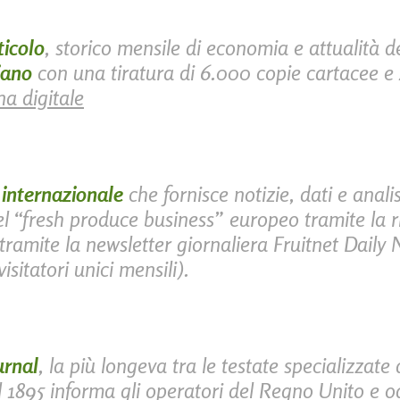
ticolo
, storico mensile di economia e attualità 
iano
con una tiratura di 6.000 copie cartacee e 4
na digitale
a
internazionale
che fornisce notizie, dati e anali
l “fresh produce business” europeo tramite la ri
ramite la newsletter giornaliera Fruitnet Daily 
isitatori unici mensili).
urnal
, la più longeva tra le testate specializzate 
l 1895 informa gli operatori del
Regno Unito
e o