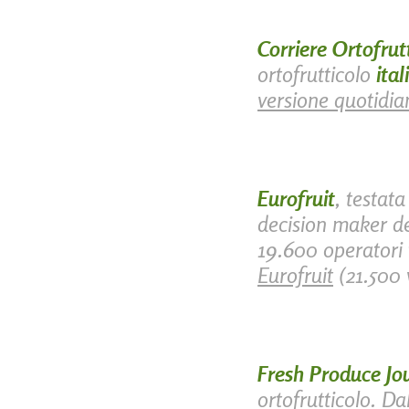
Corriere Ortofrut
ortofrutticolo
ital
versione quotidia
Eurofruit
, testat
decision maker de
19.600 operatori t
Eurofruit
(21.500 v
Fresh Produce Jo
ortofrutticolo. Da