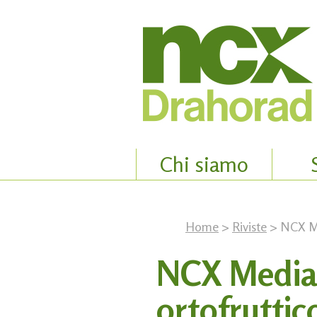
Chi siamo
Home
>
Riviste
> NCX Med
NCX Media:
ortofruttic