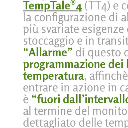
TempTale®4
(TT4) e c
la configurazione di a
più svariate esigenze 
stoccaggio e in transi
“Allarme”
di questo d
programmazione dei li
temperatura
, affinch
entrare in azione in c
è
“fuori dall’intervall
al termine del monito
dettagliato delle tem