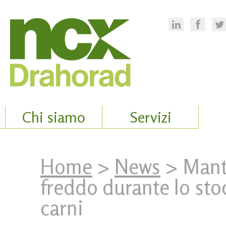
Chi siamo
Servizi
Home
>
News
> Mante
freddo durante lo stoc
carni