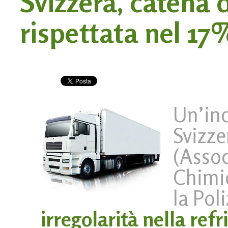
Svizzera, catena 
rispettata nel 17
Un’in
Svizze
(Assoc
Chimic
la Pol
irregolarità nella ref