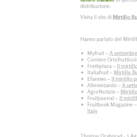
distribuzione.
Visita il sito di
Mirtillo B
Hanno parlato del Mirtil
Myfruit –
A settembre
Corriere Ortofruttico
Freshplaza –
Il mirtil
Italiafruit –
Mirtillo B
Efanews –
Il mirtillo
Alimentando –
A sett
AgroNotizie –
Mirtill
Fruitjournal –
Il mirti
Fruitbook Magazine 
Italy
Thomas Drahorad
· 2 A