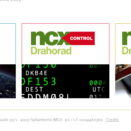
uolo 315/1 - 41057 Spilamberto (MO) - p.i. / c.f. 01041460369 -
Credits