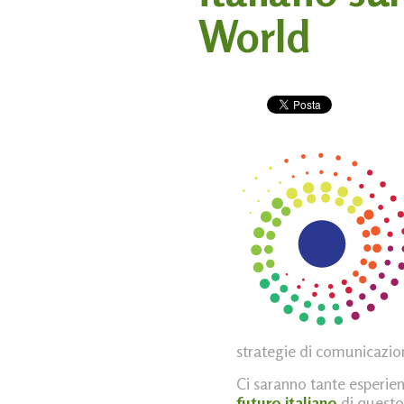
World
strategie di comunicazion
Ci saranno tante esperien
futuro italiano
di questo