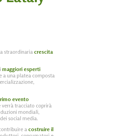
la straordinaria
crescita
i
maggiori esperti
ne a una platea composta
ercializzazione,
rimo evento
 verrà tracciato coprirà
roduzioni mondiali,
 dei social media.
contribuire a
costruire il
roduttori, consumatori e