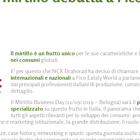
Il mirtillo è un frutto unico
per le sue caratteristiche e 
nei consumi
globali.
E’ per questo che NCX Drahorad ha deciso di chiamare 
internazionali e nazionali
a Fico Eataly World a parlar
dai principali professionisti italiani di produzione, comm
dettaglio.
Il Mirtillo Business Day (11/09/2019 – Bologna) sarà il
p
specializzato
su questo frutto in Italia. Il panorama che
tutti gli aspetti rilevanti per lo sviluppo dei consumi: p
e e marketing istituzionale, la grande distribuzione, il ruolo
ze, case history, networking e spunti: questa giornata vuole 
 piccolo frutto che rappresenta un grande opportunità per p