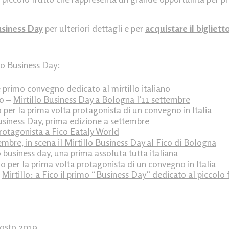
usiness Day
per ulteriori dettagli e per
acquistare il bigliett
lo Business Day:
 primo convegno dedicato al mirtillo italiano
lo –
Mirtillo Business Day a Bologna l’11 settembre
lo per la prima volta protagonista di un convegno in Italia
usiness Day, prima edizione a settembre
 protagonista a Fico Eataly World
embre, in scena il Mirtillo Business Day al Fico di Bologna
o business day, una prima assoluta tutta italiana
llo per la prima volta protagonista di un convegno in Italia
–
Mirtillo: a Fico il primo “Business Day” dedicato al piccolo
gosto 2019