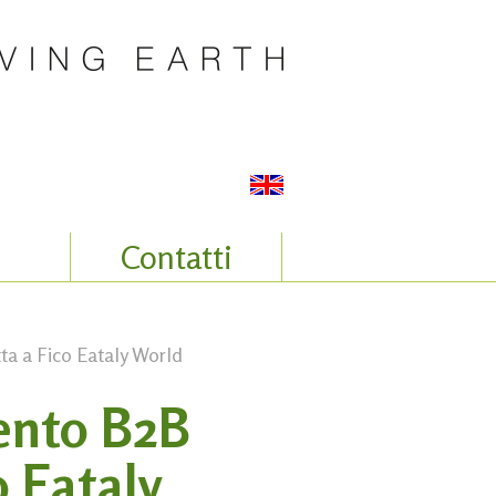
Contatti
tta a Fico Eataly World
vento B2B
o Eataly