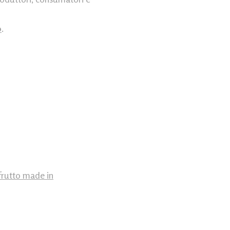
o
.
 frutto made in