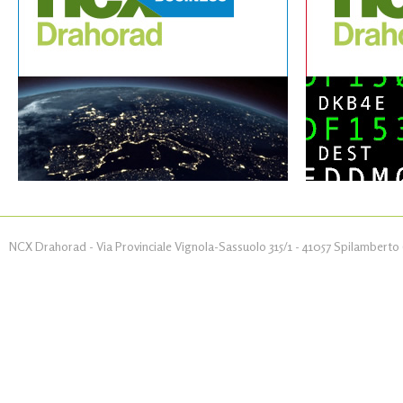
NCX Drahorad - Via Provinciale Vignola-Sassuolo 315/1 - 41057 Spilamberto (